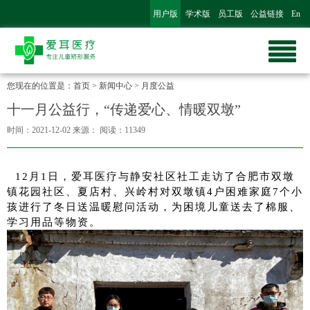
用户版
学术版
员工版
公益链接
En
您现在的位置是：
首页
>
新闻中心
>
月度公益
十一月公益行，“传递爱心、情暖双墩”
时间：2021-12-02
来源：
阅读：11349
  12月1日，爱耳医疗与静安社区社工走访了合肥市双墩
镇花园社区、夏店村、兴岭村对双墩镇4户困难家庭7个小
孩进行了冬日送温暖慰问活动，为困境儿童送去了棉服、
学习用品等物资。