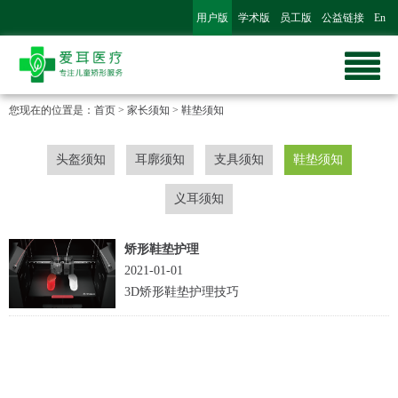
用户版
学术版
员工版
公益链接
En
您现在的位置是：
首页
>
家长须知
>
鞋垫须知
头盔须知
耳廓须知
支具须知
鞋垫须知
义耳须知
矫形鞋垫护理
2021-01-01
3D矫形鞋垫护理技巧