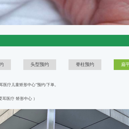
约
头型预约
脊柱预约
扁
 “爱耳医疗儿童矫形中心”预约/下单。
爱耳医疗·矫形中心
）