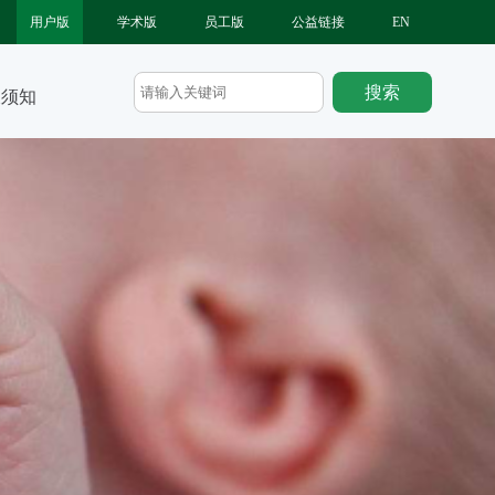
用户版
学术版
员工版
公益链接
EN
长须知